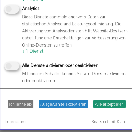
Gesundheitsangebote für Mitarbeiter
Analytics
Diese Dienste sammeln anonyme Daten zur
Beachtung von Mindestlohngesetzen,
statistischen Analyse und Leistungsoptimierung. Die
Baustellenkontrollen, engmaschiges
Aktivierung von Analysediensten hilft Website-Besitzern
Lieferantenmanagement
dabei, fundierte Entscheidungen zur Verbesserung von
Abführung von Sozialversicherungsbeiträgen, keine
Online-Diensten zu treffen.
Scheinselbstständigkeit
↓
1
Dienst
Alle Dienste aktivieren oder deaktivieren
Mit diesem Schalter können Sie alle Dienste aktivieren
Arbeitskreise und gemeinnützige
oder deaktivieren.
Initiativen
Die Velomax setzt sich aktiv für Nachhaltigkeit,
Ich lehne ab
Ausgewählte akzeptieren
Alle akzeptieren
gesellschaftliche Verantwortung und demokratische
Werte ein. Hier stellen wir unsere Initiativen und
Partnerschaften vor.
Impressum
Realisiert mit Klaro!