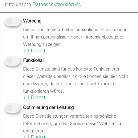
Teil unserer Unternehmenskultur und unserer
bitte unsere
Datenschutzerklärung
.
Grundwerte. Dabei bezieht unser Engagement alle
Unternehmensbereiche und Mitarbeitenden ein.
Werbung
Gemeinsam an gemeinwohlorientierten Aktivitäten zu
Diese Dienste verarbeiten persönliche Informationen,
arbeiten, verbindet und motiviert uns. Wir unterstützen
um Ihnen personalisierte oder interessenbezogene
dabei verschiedene Projekte, Initiativen und Vereine im
Werbung zu zeigen.
Kultur-, Sozial und Sportbereich.
↓
1
Dienst
Funktional
Mitarbeiter und Umfeld
Diese Dienste sind für das korrekte Funktionieren
dieser Website unerlässlich. Sie können sie hier nicht
deaktivieren, da der Dienst sonst nicht korrekt
Velomax folgt den
Nachhaltigkeitsgrundsätzen
der
funktionieren würde.
Apleona, übernimmt Verantwortung für alle
↓
1
Dienst
Mitarbeitenden und strebt einen fairen Umgang mit
Optimierung der Leistung
Partnern und Lieferanten an.
Diese Dienstleistungen verarbeiten persönliche
Dazu gehören:
Informationen, um den Service dieser Website zu
​​​​​​Beachtung von Barrierefreiheit,
optimieren.
↓
1
Dienst
Geschlechtergerechtigkeit und Diversität