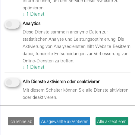
Informationen, um den Service dieser Website zu
JUGENDSCHUTZ
optimieren.
↓
1
Dienst
Analytics
Diese Dienste sammeln anonyme Daten zur
UFO
statistischen Analyse und Leistungsoptimierung. Die
Aktivierung von Analysediensten hilft Website-Besitzern
BESUCHERINFORMATIONEN
dabei, fundierte Entscheidungen zur Verbesserung von
Ob Konzert, Sportevent, Show oder
Online-Diensten zu treffen.
↓
1
Dienst
Familienveranstaltung: Das UFO im Velodrom ist ein
Ort für große Live-Momente in Berlin. Für einen
Alle Dienste aktivieren oder deaktivieren
möglichst entspannten Veranstaltungsbesuch finden
sich folgend alle wichtigen Informationen rund um
Mit diesem Schalter können Sie alle Dienste aktivieren
oder deaktivieren.
FAQ
Anreise
Ich lehne ab
Ausgewählte akzeptieren
Alle akzeptieren
Einlass und Sicherheit