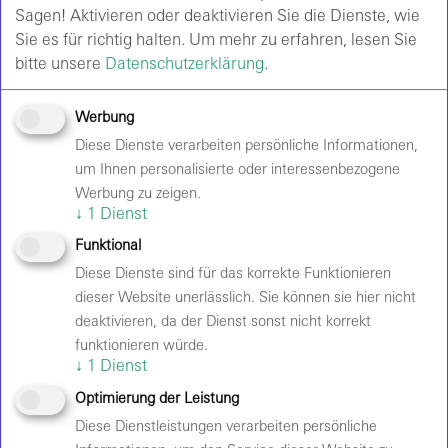
Sagen! Aktivieren oder deaktivieren Sie die Dienste, wie
Sie es für richtig halten.
Um mehr zu erfahren, lesen Sie
bitte unsere
Datenschutzerklärung
.
ANREISE
Werbung
AWARENESS
Diese Dienste verarbeiten persönliche Informationen,
um Ihnen personalisierte oder interessenbezogene
BARRIEREFREIHEIT
Werbung zu zeigen.
↓
1
Dienst
EINLASS & SICHERHEIT
Funktional
Diese Dienste sind für das korrekte Funktionieren
FAQ
dieser Website unerlässlich. Sie können sie hier nicht
deaktivieren, da der Dienst sonst nicht korrekt
GASTRONOMIE
funktionieren würde.
↓
1
Dienst
HALLENPLÄNE
Optimierung der Leistung
HAUSORDNUNG
Diese Dienstleistungen verarbeiten persönliche