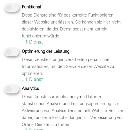
Funktional
Diese Dienste sind für das korrekte Funktionieren
dieser Website unerlässlich. Sie können sie hier nicht
Velomax Berlin Hallenbetriebs GmbH
deaktivieren, da der Dienst sonst nicht korrekt
Max-Schmeling-Halle
funktionieren würde.
Falkplatz 1
↓
1
Dienst
10437 Berlin
Amtsgericht Charlottenburg HRB Nr. 63753
Optimierung der Leistung
USt-IdNr.: DE 189142268
Diese Dienstleistungen verarbeiten persönliche
Mail
Informationen, um den Service dieser Website zu
optimieren.
Anschrift
↓
1
Dienst
Velomax Berlin Hallenbetriebs GmbH
Analytics
Max-Schmeling-Halle
Diese Dienste sammeln anonyme Daten zur
Falkplatz 1
statistischen Analyse und Leistungsoptimierung. Die
10437 Berlin
Aktivierung von Analysediensten hilft Website-Besitzern
dabei, fundierte Entscheidungen zur Verbesserung von
Geschäftsführung
Online-Diensten zu treffen.
Sybil Franke, Sebastian Rüß