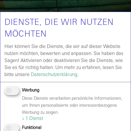
DIENSTE, DIE WIR NUTZEN
HAUSORDNUNG
MÖCHTEN
ZUTRITT ZUR
Hier können Sie die Dienste, die wir auf dieser Website
VERANSTALTUNGSSTÄTTE
nutzen möchten, bewerten und anpassen. Sie haben das
Sagen! Aktivieren oder deaktivieren Sie die Dienste, wie
Der Zugang zur Veranstaltungsstätte ist ausschließlich
Sie es für richtig halten.
Um mehr zu erfahren, lesen Sie
mit Genehmigung der Velomax Berlin Hallenbetriebs
bitte unsere
Datenschutzerklärung
.
GmbH (Velomax) gestattet. Velomax stellt zur
Identifikation Hausausweise aus. Während
Werbung
Veranstaltungen gelten auch die vom Veranstalter
Diese Dienste verarbeiten persönliche Informationen,
ausgegebenen Eintrittskarten, einschließlich
um Ihnen personalisierte oder interessenbezogene
Teilnehmer-, Presse-, Frei- und Ehrenkarten, als gültige
Werbung zu zeigen.
Identifikation.
↓
1
Dienst
Velomax behält sich das Recht vor, den Zutritt in
Funktional
begründeten Einzelfällen zu verweigern, z.B. bei