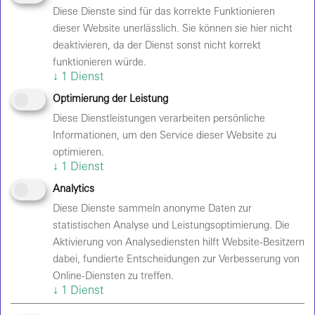
Verstößen gegen gesetzliche Vorschriften,
Diese Dienste sind für das korrekte Funktionieren
insbesondere das
Jugendschutzgesetz
, gegen diese
dieser Website unerlässlich. Sie können sie hier nicht
Hausordnung
, bei Alkoholisierung oder aus
deaktivieren, da der Dienst sonst nicht korrekt
Sicherheitsgründen.
funktionieren würde.
↓
1
Dienst
Der Zugang zum Backstage-Bereich, zu Garderoben,
Betriebseinrichtungen und anderen für das Publikum
Optimierung der Leistung
nicht zugänglichen Bereichen ist ausschließlich
Diese Dienstleistungen verarbeiten persönliche
Personen gestattet, die durch entsprechende Ausweise
Informationen, um den Service dieser Website zu
ausdrücklich legitimiert sind.
optimieren.
↓
1
Dienst
Analytics
EINLASS
Diese Dienste sammeln anonyme Daten zur
statistischen Analyse und Leistungsoptimierung. Die
TON- UND BILDAUFZEICHNUNG
Aktivierung von Analysediensten hilft Website-Besitzern
dabei, fundierte Entscheidungen zur Verbesserung von
VERHALTENSREGELN
Online-Diensten zu treffen.
↓
1
Dienst
HAFTUNG