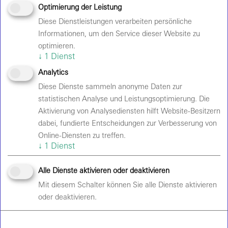
Optimierung der Leistung
Diese Dienstleistungen verarbeiten persönliche
Informationen, um den Service dieser Website zu
optimieren.
↓
1
Dienst
Analytics
Diese Dienste sammeln anonyme Daten zur
statistischen Analyse und Leistungsoptimierung. Die
Aktivierung von Analysediensten hilft Website-Besitzern
UFO
dabei, fundierte Entscheidungen zur Verbesserung von
Präsentiert von
Metal Hammer
EMP
Online-Diensten zu treffen.
Sonic Seducer
Radio Bob
↓
1
Dienst
Veranstalter:
HEADLINE gbr
Alle Dienste aktivieren oder deaktivieren
Mit diesem Schalter können Sie alle Dienste aktivieren
oder deaktivieren.
Hinweise