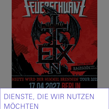
DIENSTE, DIE WIR NUTZEN
Zwei Bands, zwei Generationen, ein
unvergesslicher Konzertabend: In Extremo und
MÖCHTEN