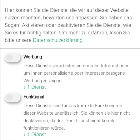
Feuerschwanz gehen 2027 erstmals gemeinsam
als Co-Headliner auf Tour. Unter dem Motto
Hier können Sie die Dienste, die wir auf dieser Website
„HEUTE WIRD DER HIMMEL BRENNEN TOUR
nutzen möchten, bewerten und anpassen. Sie haben das
2027“ präsentieren beide Bands jeweils eine
Sagen! Aktivieren oder deaktivieren Sie die Dienste, wie
komplette Headliner-Show mit ihren größten
Sie es für richtig halten.
Um mehr zu erfahren, lesen Sie
Hits, aktuellen Songs und gemeinsamen
bitte unsere
Datenschutzerklärung
.
Überraschungen. Freut euch auf spektakuläre
Pyroeffekte, historische Instrumente und eine
Werbung
mitreißende Live-Atmosphäre. Den Abend
Diese Dienste verarbeiten persönliche Informationen,
eröffnet die italienische Folk-Band Ragnarök.
um Ihnen personalisierte oder interessenbezogene
Hinweise des Veranstalters:
Mindestalter ist 6
Werbung zu zeigen.
Jahre und ein reguläres Ticket wird benötigt.
↓
1
Dienst
Karten für Rollstuhlfahrer und Menschen mit
Funktional
einem "B" im Ausweis gibt es über die Hotline
Diese Dienste sind für das korrekte Funktionieren
0228/502010.
dieser Website unerlässlich. Sie können sie hier nicht
deaktivieren, da der Dienst sonst nicht korrekt
funktionieren würde.
↓
1
Dienst
In Extremo - Wolkenschieber